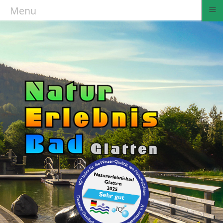
≡
Menu