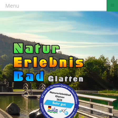
≡
Menu