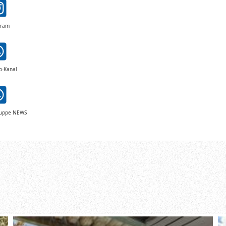
gram
p-Kanal
ruppe NEWS